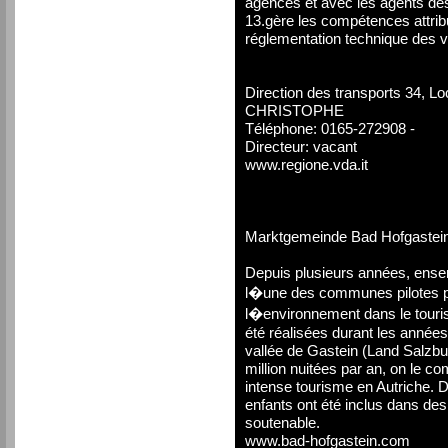
agences et avec les agents d
13.gère les compétences attrib
réglementation technique des v
Direction des transports 34, L
CHRISTOPHE
Téléphone: 0165-272908 -
Directeur: vacant
www.regione.vda.it
Marktgemeinde Bad Hofgastei
Depuis plusieurs années, ens
l�une des communes pilotes po
l�environnement dans le touri
été réalisées durant les année
vallée de Gastein (Land Salzbur
million nuitées par an, on le 
intense tourisme en Autriche. D
enfants ont été inclus dans des
soutenable.
www.bad-hofgastein.com