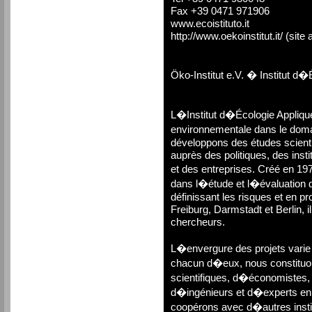
Fax +39 0471 971906
www.ecoistituto.it
http://www.oekoinstitut.it/ (site
Öko-Institut e.V. � Institut d
L�Institut d�Écologie Appliquée
environnementale dans le doma
développons des études scienti
auprès des politiques, des inst
et des entreprises. Créé en 197
dans l�étude et l�évaluation
définissant les risques et en pr
Freiburg, Darmstadt et Berlin, 
chercheurs.
L�envergure des projets varie 
chacun d�eux, nous constituon
scientifiques, d�économistes, 
d�ingénieurs et d�experts en
coopérons avec d�autres instit