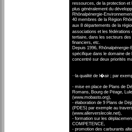
ressources, de la protection e
plus généralement du développ
Rhônalpénergie-Environnement 
40 membres de la Région Rhône
aux 8 départements de la régio
associations et les fédératio
tertiaire, dans les secteurs des
financiers, etc.
Depuis 1996, Rhônalpénergie
spécifique dans le domaine d
concentré sur deux priorités ma
··la qualité de l�air ; par exemp
- mise en place de Plans de D
Romans, Bourg de Péage, Lulea
(www.mobasto.org),
- élaboration de 9 Plans de D
(PDES) par exemple au trave
(www.allerverslecole.net),
- formation sur les déplacemen
COMPETENCE,
- promotion des carburants alte