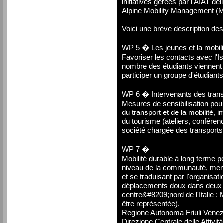
initiatives gérées par l'AIAT del
Alpine Mobility Management (Mo
Voici une brève description d
WP 5 � Les jeunes et la mobil
Favoriser les contacts avec l'
nombre des étudiants viennent d
participer un groupe d'étudiant
WP 6 � Intervenants des trans
Mesures de sensibilisation pou
du transport et de la mobilité, 
du tourisme (ateliers, conférenc
société chargée des transports
WP 7 �
Mobilité durable à long terme
niveau de la communauté, mené
et se traduisant par l'organisat
déplacements doux dans deux g
centre&#8209;nord de l'Italie : 
être représentée).
Regione Autonoma Friuli Venezi
Direzione Centrale delle Attivit