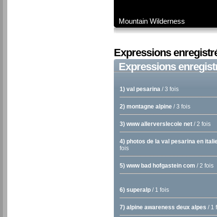
Mountain Wilderness
Expressions enregistr
Expressions enregist
1) val pesarina
/ 3 fois
2) montagne alpine
/ 3 fois
3) www allerverslecole net
/ 2 fois
4) photos de la val pesarina en itali
fois
5) www bad hofgastein com
/ 2 fois
6) superalp
/ 1 fois
7) alpine awareness deux alpes
/ 1 