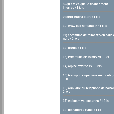
8) qu est ce que le financement
interreg
/ 1 fois
9) siret frapna isere
/ 1 fois
10) www bad hofgastein
/ 1 fois
11) commune de tolmezzo en italie 
nord
/ 1 fois
12) carnia
/ 1 fois
13) commune de tolmezzo
/ 1 fois
14) alpine awarness
/ 1 fois
15) transports speciaux en montag
1 fois
16) annuaire du telephone de bolza
1 fois
17) webcam val pesarina
/ 1 fois
18) gianandrea fumis
/ 1 fois