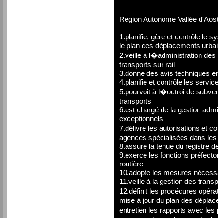
Region Autonome Vallée d'Aos
1.planifie, gère et contrôle le
le plan des déplacements urbai
2.veille à l�administration des
transports sur rail
3.donne des avis techniques en
4.planifie et contrôle les servi
5.pourvoit à l�octroi de subvent
transports
6.est chargé de la gestion admi
exceptionnels
7.délivre les autorisations et c
agences spécialisées dans les 
8.assure la tenue du registre de
9.exerce les fonctions préfector
routière
10.adopte les mesures nécessai
11.veille à la gestion des trans
12.définit les procédures opéra
mise à jour du plan des déplac
entretien les rapports avec le