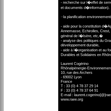
- recherche sur l�effet de serr
et documents d�information).
··la planification environnement
- aide pour la constitution 
Annemasse, Echirolles, Crest, F
général de l�Isère, etc,�
- analyse des politiques du Gra
développement durable,
- aide à l�organisation et au fo
Durables et Solidaires en Rhôn
Laurent Cogérino
Rhônalpénergie-Environnemen
10, rue des Archers
- 69002 Lyon
France
T : 33 (0) 4 78 37 29 14
F : 33 (0) 4 78 37 64 91
E-mail : laurent.cogerino[@]rae
www.raee.org