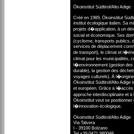
Ökoinstitut Südtirol/Alto Adige
Créé en 1989, Ökoinstitut Südtir
institut écologique italien. Sa m
projets d�application, à un dé
social et économique. Ses doma
(cyclisme, transports publics,
services de déplacement comme
de transport), le climat et l�éne
climat pour les municipalités, c
l�environnement (gestion des 
durable), la gestion des déchets
voyages culturels). À l�origine
Ökoinstitut Südtirol/Alto Adige 
et européen. Grâce à l�accès a
approche interdisciplinaire et à
Ökoinstitut veut se positionner
l�innovation écologique.
Ökoinstitut Südtirol/Alto Adige
Via Talvera
I - 39100 Bolzano
Tel +39 0471 980048