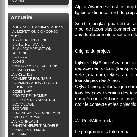
Contact
Alpine Awareness est un projet
lignes de financement du pro
Annuaire
Son titre anglais pourrait se tra
AGENDAS ET MANIFESTATIONS
» ou, de façon plus compréhens
ALIMENTATION BIO / CONSO
aux déplacements doux dans le
ETHIC
ASSOCIATIONS / ONG
BIEN ETRE / SANTE
BILAN / COMPENSATION
Origine du project
CARBONE
Biodiversité
BLOGS
L�idée d�Alpine Awareness es
CAMPAGNE / AGRICULTURE
déplacements doux (transport
CLIMAT / PLANETE /
vélos, marche), c�est-à-dire m
ENERGETICS
COMMERCE EQUITABLE
touristiques des Alpes.
COMMUNICATION / CONSEIL
C�est une problématique euro
CUISINE BIO
DESIGN ART
tous les pays riverains des Al
DROITS DE L'HOMME
européenne a élaboré un progr
ECO PORTAILS / ANNUAIRE
(voir le contexte et les objectifs
ECO VILLAGE
ECO WEB
EDUCATION ENVIRONNEMENT
EMPLOI / FORMA
©J.Petit/Altermodal
ENVIRONNEMENT
ENVIRONNEMENT DURABLE
FINANCES / EPARGNE
Le programme « Interreg »
SOLIDAIRE