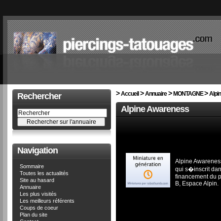
>
>
>
>
Accueil
Annuaire
MONTAGNE
Alpi
Rechercher
Alpine Awareness
Navigation
Alpine Awareness
Sommaire
qui s�inscrit dan
Toutes les actualités
financement du 
Site au hasard
B, Espace Alpin.
Annuaire
Les plus visités
Les meilleurs référents
Coups de coeur
Plan du site