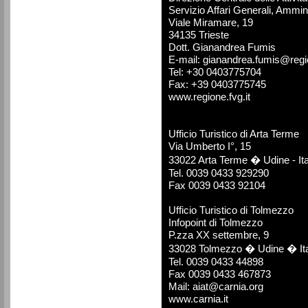
Servizio Affari Generali, Ammini
Viale Miramare, 19
34135 Trieste
Dott. Gianandrea Fumis
E-mail: gianandrea.fumis@regio
Tel: +30 0403775704
Fax: +39 0403775745
www.regione.fvg.it
Ufficio Turistico di Arta Terme
Via Umberto I°, 15
33022 Arta Terme � Udine - Ita
Tel. 0039 0433 929290
Fax 0039 0433 92104
Ufficio Turistico di Tolmezzo
Infopoint di Tolmezzo
P.zza XX settembre, 9
33028 Tolmezzo � Udine � Ita
Tel. 0039 0433 44898
Fax 0039 0433 467873
Mail: aiat@carnia.org
www.carnia.it