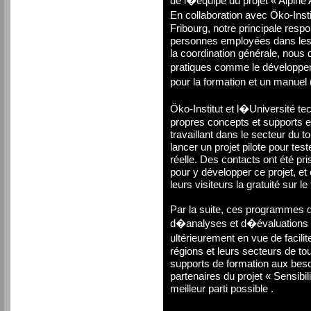
de l�équipe du projet « Alpine 
En collaboration avec Öko-Insti
Fribourg, notre principale respon
personnes employées dans les 
la coordination générale, nou
pratiques comme le développe
pour la formation et un manuel (
Öko-Institut et l�Université t
propres concepts et supports 
travaillant dans le secteur du 
lancer un projet pilote pour te
réelle. Des contacts ont été p
pour y développer ce projet, et
leurs visiteurs la gratuité sur
Par la suite, ces programmes d
d�analyses et d�évaluations 
ultérieurement en vue de facilit
régions et leurs secteurs de t
supports de formation aux beso
partenaires du projet « Sensibil
meilleur parti possible .