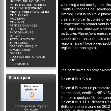
HABITAT / NRJ NOUVELLES
« Interreg » est une ligne de f
INITIATIVES / ENTREPRISES
MEDECINE ALTERNATIVE
Fonds Européens de Développ
MEDIAS / PRESS / MAGAZINES
Interreg 3 est la nouvelle phas
MER / OCEAN
MOD'ETHIC
vise à renforcer la cohésion é
MONTAGNE
européenne en promouvant la coo
PETITES ANNONCES
interrégionale, ainsi que le dév
BIOCONTACT
PHOTOS NATURE
particulier, Alpine Awareness, e
RECYCLER
coopération transnationale » (c
RESTAURANTS BIO
régions faisant face à des pr
LOCALISATION
SAGESSE / MUSIQUE
régions de montagne).
SAVOIES-Léman
SPORTS
TOURISME RESPONSABLE /
VERT
TRANSPORTS
Les partenaires du projet Alpi
Site du jour
Dolomiti Bus S.p.A.
Dolomiti Bus est un prestataire
international, certifié UNIEN 
Il emploie quelque 234 personne
Dolomiti Bus T.P.L. dessert 67 
Belluno, soit une zone de 3612
L'Escargot bio du Pays de
Cornouaille
2.200 km dans cette région. C