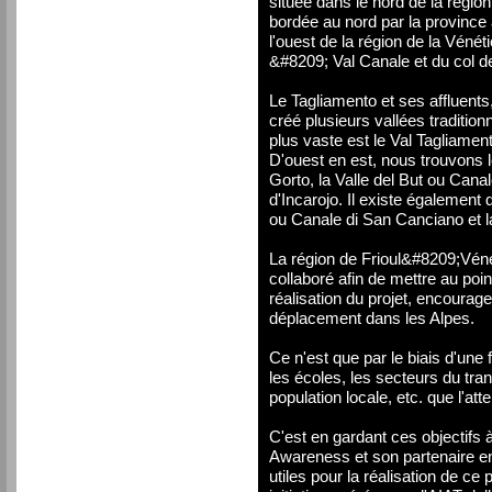
située dans le nord de la régio
bordée au nord par la province a
l'ouest de la région de la Vénét
&#8209; Val Canale et du col de
Le Tagliamento et ses affluents,
créé plusieurs vallées traditio
plus vaste est le Val Tagliamen
D'ouest en est, nous trouvons l
Gorto, la Valle del But ou Canal
d'Incarojo. Il existe également 
ou Canale di San Canciano et l
La région de Frioul&#8209;Vénét
collaboré afin de mettre au poi
réalisation du projet, encourag
déplacement dans les Alpes.
Ce n'est que par le biais d'une
les écoles, les secteurs du tran
population locale, etc. que l'att
C'est en gardant ces objectifs à
Awareness et son partenaire 
utiles pour la réalisation de ce