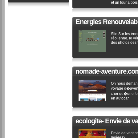
et un four a bois
Energies Renouvelab
Site Sur les éne
l'éolienne, le vé
des photos des 
nomade-aventure.co
On nous demand
voyage d�avent
cher qu�une for
en autocar.
ecologite- Envie de va
Envie de vacance
rivières?