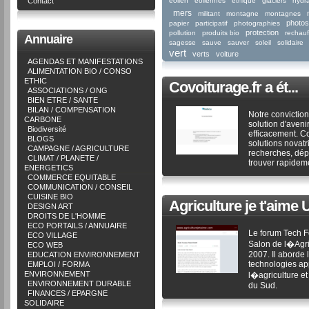
Contact
eolien
eoliennes
ethique
glaciers
hydr
mers
militant
montagne
montagnes
photos
papier
participatif
photographies
protection
pollution
produits bio
rechau
Annuaire
sagesse
sauve
sauver
soleil
solidaire
vert
verts
voiture
AGENDAS ET MANIFESTATIONS
ALIMENTATION BIO / CONSO
ETHIC
Covoiturage.fr a ét...
ASSOCIATIONS / ONG
BIEN ETRE / SANTE
BILAN / COMPENSATION
Notre conviction
CARBONE
solution d'avenir
Biodiversité
efficacement. C
BLOGS
solutions novatr
CAMPAGNE / AGRICULTURE
recherches, dé
CLIMAT / PLANETE /
trouver rapidem
ENERGETICS
COMMERCE EQUITABLE
COMMUNICATION / CONSEIL
CUISINE BIO
Agriculture je t'aime U
DESIGN ART
DROITS DE L'HOMME
ECO PORTAILS / ANNUAIRE
Le forum Tech F
ECO VILLAGE
Salon de l�Agric
ECO WEB
2007. Il aborde
EDUCATION ENVIRONNEMENT
technologies ap
EMPLOI / FORMA
ENVIRONNEMENT
l�agriculture et
ENVIRONNEMENT DURABLE
du Sud.
FINANCES / EPARGNE
SOLIDAIRE