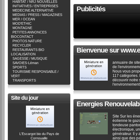
HABITAT / NRJ NOUVELLES
INITIATIVES / ENTREPRISES
Publicités
MEDECINE ALTERNATIVE
MEDIAS / PRESS / MAGAZINES
MER / OCEAN
MOD'ETHIC
MONTAGNE
PETITES ANNONCES
BIOCONTACT
PHOTOS NATURE
RECYCLER
Bienvenue sur www.e
RESTAURANTS BIO
LOCALISATION
SAGESSE / MUSIQUE
annuaire de sit
SAVOIES-Léman
de l'environneme
SPORTS
Nous vous propo
TOURISME RESPONSABLE /
117 catégories.
VERT
découvrir notre 
TRANSPORTS
l'environnement 
Site du jour
Energies Renouvelab
Site Sur les éne
éolienne le gaz
tondeuse panton
électronique, un
générateur. Il y
L'Escargot bio du Pays de
ainsi que des p
Cornouaille