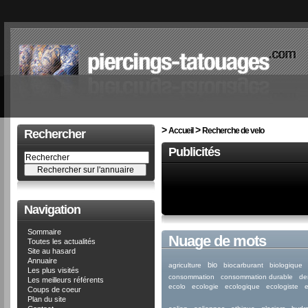
>
>
Accueil
Recherche de velo
Rechercher
Publicités
Navigation
Sommaire
Nuage de mots
Toutes les actualités
Site au hasard
Annuaire
bio
agriculture
biocarburant
biologique
Les plus visités
consommation
consommation durable
de
Les meilleurs référents
ecolo
ecologie
ecologique
ecologiste
Coups de coeur
Plan du site